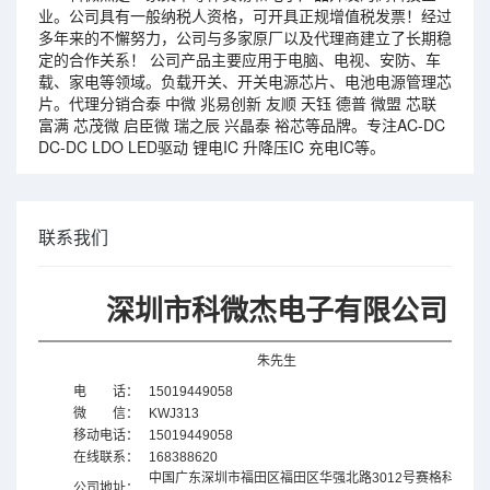
业。公司具有一般纳税人资格，可开具正规增值税发票！经过
多年来的不懈努力，公司与多家原厂以及代理商建立了长期稳
定的合作关系！ 公司产品主要应用于电脑、电视、安防、车
载、家电等领域。负载开关、开关电源芯片、电池电源管理芯
片。代理分销合泰 中微 兆易创新 友顺 天钰 德普 微盟 芯联
富满 芯茂微 启臣微 瑞之辰 兴晶泰 裕芯等品牌。专注AC-DC
DC-DC LDO LED驱动 锂电IC 升降压IC 充电IC等。
联系我们
深圳市科微杰电子有限公司
朱先生
电 话：
15019449058
微 信：
KWJ313
移动电话：
15019449058
在线联系：
168388620
中国广东
深圳市福田区福田区华强北路3012号赛格科技园4
公司地址：