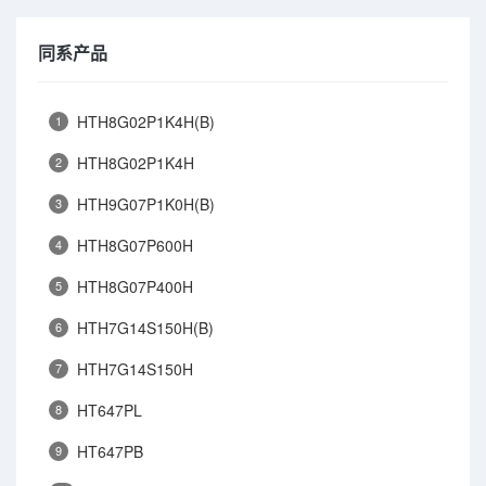
同系产品
HTH8G02P1K4H(B)
1
HTH8G02P1K4H
2
HTH9G07P1K0H(B)
3
HTH8G07P600H
4
HTH8G07P400H
5
HTH7G14S150H(B)
6
HTH7G14S150H
7
HT647PL
8
HT647PB
9