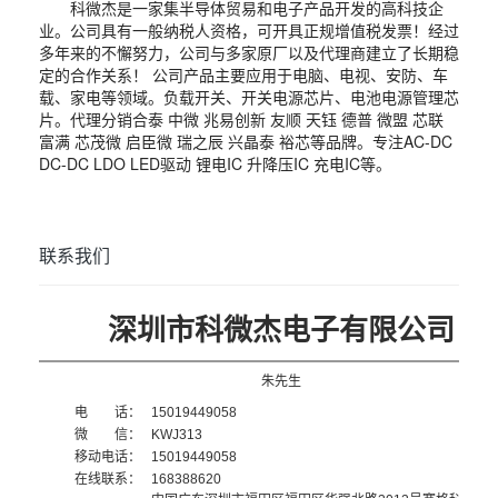
科微杰是一家集半导体贸易和电子产品开发的高科技企
业。公司具有一般纳税人资格，可开具正规增值税发票！经过
多年来的不懈努力，公司与多家原厂以及代理商建立了长期稳
定的合作关系！ 公司产品主要应用于电脑、电视、安防、车
载、家电等领域。负载开关、开关电源芯片、电池电源管理芯
片。代理分销合泰 中微 兆易创新 友顺 天钰 德普 微盟 芯联
富满 芯茂微 启臣微 瑞之辰 兴晶泰 裕芯等品牌。专注AC-DC
DC-DC LDO LED驱动 锂电IC 升降压IC 充电IC等。
联系我们
深圳市科微杰电子有限公司
朱先生
电 话：
15019449058
微 信：
KWJ313
移动电话：
15019449058
在线联系：
168388620