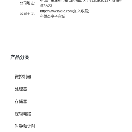
中国广东
深圳市福田区福田区华强北路3012号赛格科技园4
公司地址：
栋8A23
http://www.kwjic.com
(
加入收藏
)
公司主页：
科微杰电子商城
产品分类
微控制器
处理器
存储器
逻辑电路
时钟和计时