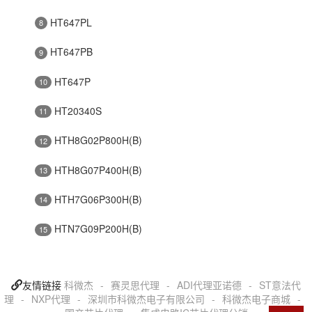
HT647PL
8
HT647PB
9
HT647P
10
HT20340S
11
HTH8G02P800H(B)
12
HTH8G07P400H(B)
13
HTH7G06P300H(B)
14
HTN7G09P200H(B)
15
友情链接
科微杰
-
赛灵思代理
-
ADI代理亚诺德
-
ST意法代
理
-
NXP代理
-
深圳市科微杰电子有限公司
-
科微杰电子商城
-