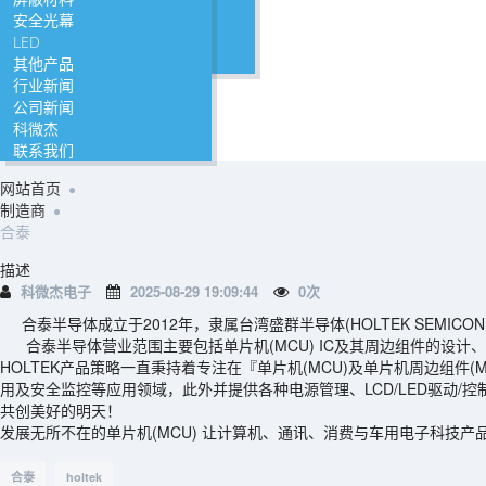
安全光幕
LED
其他产品
行业新闻
公司新闻
科微杰
联系我们
网站首页
制造商
合泰
描述
科微杰电子
2025-08-29 19:09:44
0
次
合泰半导体成立于2012年，隶属台湾盛群半导体(HOLTEK SEMIC
合泰半导体营业范围主要包括单片机(MCU) IC及其周边组件的设计
HOLTEK产品策略一直秉持着专注在『单片机(MCU)及单片机周边组件(
用及安全监控等应用领域，此外并提供各种电源管理、LCD/LED驱动
共创美好的明天！
发展无所不在的单片机(MCU) 让计算机、通讯、消费与车用电子科技
合泰
holtek