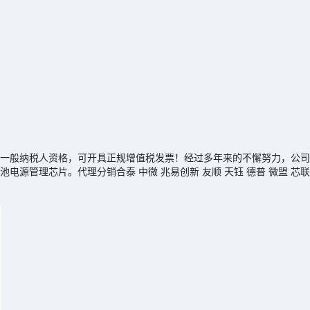
般纳税人资格，可开具正规增值税发票！经过多年来的不懈努力，公司与
理芯片。代理分销合泰 中微 兆易创新 友顺 天钰 德普 微盟 芯联 富满 