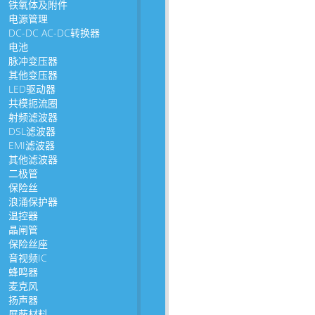
铁氧体及附件
电源管理
DC-DC AC-DC转换器
电池
脉冲变压器
其他变压器
LED驱动器
共模扼流圈
射频滤波器
DSL滤波器
EMI滤波器
其他滤波器
二极管
保险丝
浪涌保护器
温控器
晶闸管
保险丝座
音视频IC
蜂鸣器
麦克风
扬声器
屏蔽材料