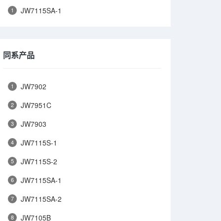
JW7115SA-1
1
同系产品
JW7902
1
JW7951C
2
JW7903
3
JW7115S-1
4
JW7115S-2
5
JW7115SA-1
6
JW7115SA-2
7
JW7105B
8