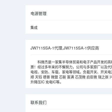
电源管理
集成
JW7115SA-1代理,JW7115SA-1供应商
科微杰是一家集半导体贸易和电子产品开发的高科
票！经过多年来的不懈努力，公司与多家原厂以及代
电视、安防、车载、家电等领域。负载开关、开关电源
顺 天钰 德普 微盟 芯联 富满 芯茂微 启臣微 瑞之辰 兴
升降压IC 充电IC等。
联系我们