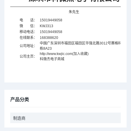
朱先生
电 话：
15019449058
微 信：
KWJ313
移动电话：
15019449058
在线联系：
168388620
中国广东
深圳市福田区福田区华强北路3012号赛格科技园4
公司地址：
栋8A23
http://www.kwjic.com
(
加入收藏
)
公司主页：
科微杰电子商城
产品分类
制造商